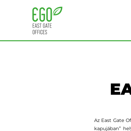
EA
Az East Gate Off
kapujában” hel