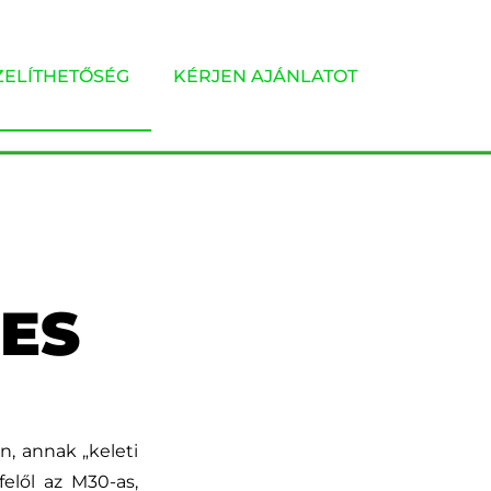
ELÍTHETŐSÉG
KÉRJEN AJÁNLATOT
CES
én, annak „keleti
elől az M30-as,