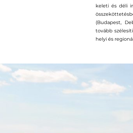
keleti és déli
összeköttetés
(Budapest, Deb
tovább szélesít
helyi és region