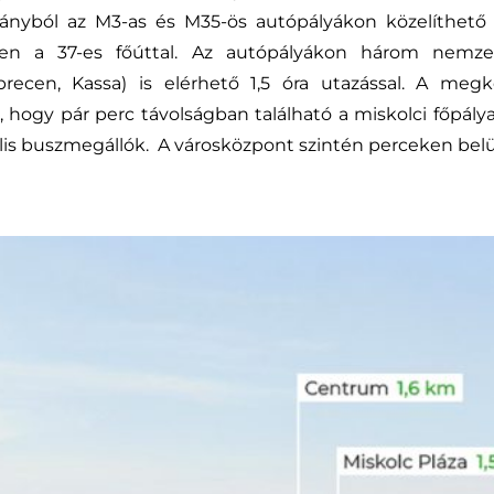
 irányból az M3-as és M35-ös autópályákon közelíthet
ben a 37-es főúttal. Az autópályákon három nemzet
recen, Kassa) is elérhető 1,5 óra utazással. A megk
i, hogy pár perc távolságban található a miskolci főpály
ális buszmegállók. A városközpont szintén perceken belü