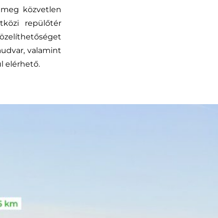
ő meg közvetlen
közi repülőtér
özelíthetőséget
audvar, valamint
l elérhető.