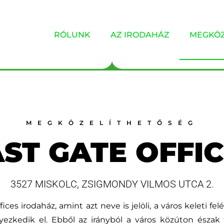
RÓLUNK
AZ IRODAHÁZ
MEGKÖZ
MEGKÖZELÍTHETŐSÉG
ST GATE OFFI
3527 MISKOLC, ZSIGMONDY VILMOS UTCA 2.
ices irodaház, amint azt neve is jelöli, a város keleti fel
yezkedik el. Ebből az irányból a város közúton észak f